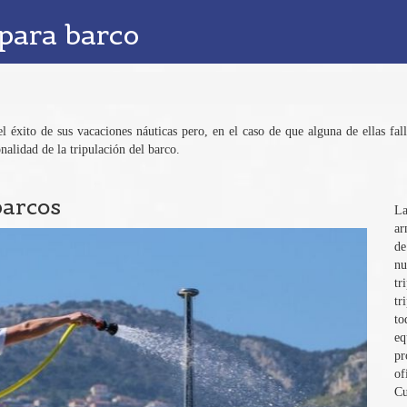
 para barco
 éxito de sus vacaciones náuticas pero, en el caso de que alguna de ellas falle
nalidad de la tripulación del barco.
barcos
La
ar
de
nu
tr
tr
to
eq
pr
of
Cu