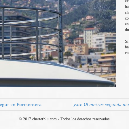
ex
ba
ch
co
en
du
Si
ba
en
egar en Formentera
yate 15 metros segunda m
© 2017 charterblu.com - Todos los derechos reservados.