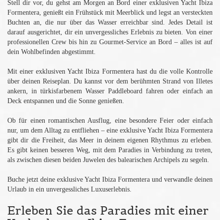
Stell dir vor, du gehst am Morgen an Bord einer exklusiven Yacht Ibiza
Formentera, genießt ein Frühstück mit Meerblick und legst an versteckten
Buchten an, die nur über das Wasser erreichbar sind. Jedes Detail ist
darauf ausgerichtet, dir ein unvergessliches Erlebnis zu bieten. Von einer
professionellen Crew bis hin zu Gourmet-Service an Bord – alles ist auf
dein Wohlbefinden abgestimmt.
Mit einer exklusiven Yacht Ibiza Formentera hast du die volle Kontrolle
über deinen Reiseplan. Du kannst vor dem berühmten Strand von Illetes
ankern, in türkisfarbenem Wasser Paddleboard fahren oder einfach an
Deck entspannen und die Sonne genießen.
Ob für einen romantischen Ausflug, eine besondere Feier oder einfach
nur, um dem Alltag zu entfliehen – eine exklusive Yacht Ibiza Formentera
gibt dir die Freiheit, das Meer in deinem eigenen Rhythmus zu erleben.
Es gibt keinen besseren Weg, mit dem Paradies in Verbindung zu treten,
als zwischen diesen beiden Juwelen des balearischen Archipels zu segeln.
Buche jetzt deine exklusive Yacht Ibiza Formentera und verwandle deinen
Urlaub in ein unvergessliches Luxuserlebnis.
Erleben Sie das Paradies mit einer