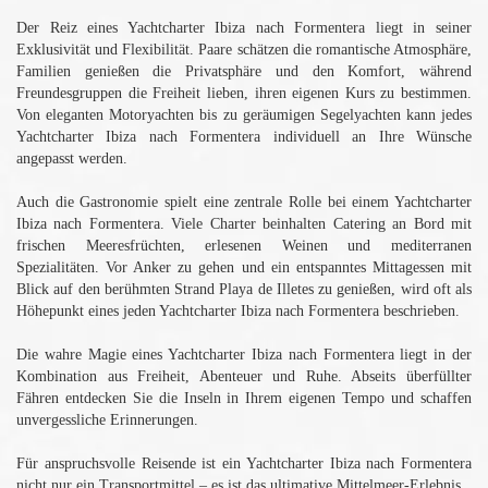
Der Reiz eines Yachtcharter Ibiza nach Formentera liegt in seiner
Exklusivität und Flexibilität. Paare schätzen die romantische Atmosphäre,
Familien genießen die Privatsphäre und den Komfort, während
Freundesgruppen die Freiheit lieben, ihren eigenen Kurs zu bestimmen.
Von eleganten Motoryachten bis zu geräumigen Segelyachten kann jedes
Yachtcharter Ibiza nach Formentera individuell an Ihre Wünsche
angepasst werden.
Auch die Gastronomie spielt eine zentrale Rolle bei einem Yachtcharter
Ibiza nach Formentera. Viele Charter beinhalten Catering an Bord mit
frischen Meeresfrüchten, erlesenen Weinen und mediterranen
Spezialitäten. Vor Anker zu gehen und ein entspanntes Mittagessen mit
Blick auf den berühmten Strand Playa de Illetes zu genießen, wird oft als
Höhepunkt eines jeden Yachtcharter Ibiza nach Formentera beschrieben.
Die wahre Magie eines Yachtcharter Ibiza nach Formentera liegt in der
Kombination aus Freiheit, Abenteuer und Ruhe. Abseits überfüllter
Fähren entdecken Sie die Inseln in Ihrem eigenen Tempo und schaffen
unvergessliche Erinnerungen.
Für anspruchsvolle Reisende ist ein Yachtcharter Ibiza nach Formentera
nicht nur ein Transportmittel – es ist das ultimative Mittelmeer-Erlebnis.