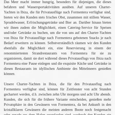
Das Meer macht immer hungrig, besonders für diejenigen, die dieses
befahren und Wassersportaktivitäten ausüben. Auf unseren Charter-
Yachten in Ibiza, die für Privatausflüge nach Formentera verfügbar sind,
bieten wir den Kunden stets frisches Obst, zusammen mit stillem Wasser,
Sprudelwasser, Erfrischungsgetränke und Bier an. Darüber hinaus bieten
wir ihnen zudem die Möglichkeit, einen Catering-Service für Speisen
und/oder Getränke zu buchen, um die von uns auf den Charter-Yachten
von Ibiza für Privatausflüge nach Formentera gebotenen Snacks je nach
Bedarf erweitern zu können. Selbstverständlich räumen wir den Kunden
ebenfalls die Möglichkeit ein, eine Reservierung in einem der
renommiertesten Strandrestaurants von Formentera für sie zu
organisieren, damit sie dort während dieses Privatausflugs von Ibiza nach
Formentera eine Pause einlegen und die exquisite Küche und Getränke in
diesen Restaurants im idyllischen Ambiente des Mittelmeers genießen
können.
Unsere Charter-Yachten in Ibiza, die für den Privatausflug nach
Formentera verfügbar sind, können für Zeitfenster von acht Stunden
gechartert werden, d.h. zwischen zehn Uhr morgens und acht Uhr abends.
Kunden, die sich für die frühere Variante entscheiden, genießen mehr
Privatsphäre in den Gewässern von Formentera, da bei Ankunft in den
kristallklaren Gewässern die meisten anderen Boote noch festgemacht
oder gerade aus dem Hafen ausgelaufen sind, wodurch den Kunden ein