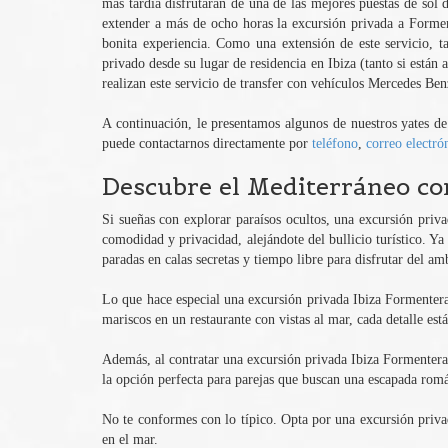
más tardía disfrutarán de una de las mejores puestas de sol 
extender a más de ocho horas la excursión privada a Forment
bonita experiencia. Como una extensión de este servicio, ta
privado desde su lugar de residencia en Ibiza (tanto si están
realizan este servicio de transfer con vehículos Mercedes Be
A continuación, le presentamos algunos de nuestros yates de 
puede contactarnos directamente por
teléfono
,
correo electró
Descubre el Mediterráneo co
Si sueñas con explorar paraísos ocultos, una excursión privad
comodidad y privacidad, alejándote del bullicio turístico. Ya
paradas en calas secretas y tiempo libre para disfrutar del a
Lo que hace especial una excursión privada Ibiza Formentera es
mariscos en un restaurante con vistas al mar, cada detalle est
Además, al contratar una excursión privada Ibiza Formentera,
la opción perfecta para parejas que buscan una escapada romá
No te conformes con lo típico. Opta por una excursión priva
en el mar.