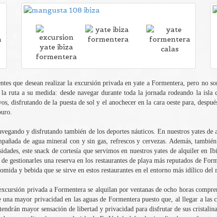
ientes que desean realizar la excursión privada en yate a Formentera, pero no s
os la ruta a su medida: desde navegar durante toda la jornada rodeando la isl
vos, disfrutando de la puesta de sol y el anochecer en la cara oeste para, despu
puro.
vegando y disfrutando también de los deportes náuticos. En nuestros yates de al
ompañada de agua mineral con y sin gas, refrescos y cervezas. Además, también
idades, este snack de cortesía que servimos en nuestros yates de alquiler en I
d de gestionarles una reserva en los restaurantes de playa más reputados de For
comida y bebida que se sirve en estos restaurantes en el entorno más idílico del
a excursión privada a Formentera se alquilan por ventanas de ocho horas compren
 una mayor privacidad en las aguas de Formentera puesto que, al llegar a las cr
tendrán mayor sensación de libertad y privacidad para disfrutar de sus cristalina