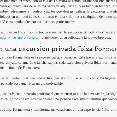
del mar mediterráneo, con la isla de Es Vedrá al fondo, irradiando una fuente d
era en cualquiera de nuestros yates de alquiler en Ibiza también tendrán la po
mbién ofrecemos a nuestros clientes que desean realizar la excursión privada
 alojados en un hotel como si lo hacen en una villa) hasta cualquiera de nuestro
nz V-class conducidos por conductores profesionales.
alquiler en Ibiza disponibles para realizar la excursión privada a Formentera. 
nico
,
WhatsApp
o
Telegram
y atenderemos su solicitud a la mayor brevedad.
n una excursión privada Ibiza Forme
a Ibiza Formentera es la experiencia que necesitas. Esta travesía exclusiva te 
 sea en yate, catamarán o lancha rápida, cada excursión privada Ibiza Formentera
mbiente único de Formentera.
 la libertad total que ofrece: tú eliges el ritmo, las actividades y los lugares a
á pensado para que vivas un día inolvidable.
 contarás con un patrón profesional que se encargará de la navegación, la segur
ntica, grupos de amigos que desean una jornada exclusiva o familias que valoran
da Ibiza Formentera y transforma tus vacaciones en una experiencia única e irr