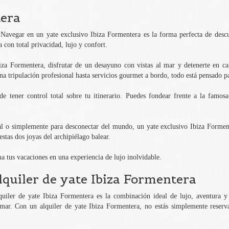
tera
avegar en un yate exclusivo Ibiza Formentera es la forma perfecta de descubri
a con total privacidad, lujo y confort.
a Formentera, disfrutar de un desayuno con vistas al mar y detenerte en cal
a tripulación profesional hasta servicios gourmet a bordo, todo está pensado pa
e tener control total sobre tu itinerario. Puedes fondear frente a la famosa
al o simplemente para desconectar del mundo, un yate exclusivo Ibiza Formente
stas dos joyas del archipiélago balear.
a tus vacaciones en una experiencia de lujo inolvidable.
lquiler de yate Ibiza Formentera
quiler de yate Ibiza Formentera es la combinación ideal de lujo, aventura y 
r mar. Con un alquiler de yate Ibiza Formentera, no estás simplemente reserv