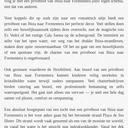
volg je met een privéboot van Ibiza naar Formentera jouw eigen schema,
niet dat van anderen.
Voor koppels die op zoek zijn naar een romantisch uitje biedt een
privéboot van Ibiza naar Formentera het perfecte decor. Veel stellen doen
zelfs een huwelijksaanzoek tijdens deze overtocht, met de magische rots
Es Vedrà of het rustige Cala Saona op de achtergrond. De intimiteit en
stilte van het open water, ver weg van het drukke Ibiza-strandleven,
maken deze optie onweerstaanbaar. Of het nu gaat om een huwelijksreis
of een spontane trip, de charme van een privéboot van Ibiza naar
Formentera is ongeëvenaard.
Ook gezinnen waarderen de flexibiliteit. Aan boord van een privéboot
van Ibiza naar Formentera kunnen kinderen veilig snorkelen in
kristalhelder water terwijl ouders ontspannen. Veel charterbedrijven
bieden catering aan boord, een professionele bemanning en zelfs
waterspeelgoed. Het gaat niet alleen om vervoer — je stelt een hele dag
samen vol plezier, comfort en ontspanning.
Een absoluut hoogtepunt van een tocht met een privéboot van Ibiza naar
Formentera is het voor anker gaan bij het beroemde strand Playa de Ses
Illetes. Dit strand wordt vaak genoemd als een van de mooiste ter wereld,
en vanaf het water is het uitzicht nog indrukwekkender. Vanaf het dek