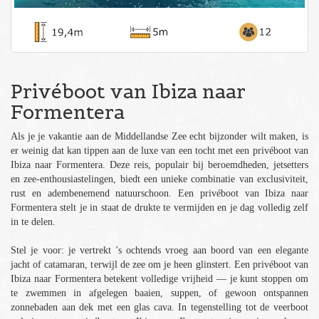
Privéboot van Ibiza naar
Formentera
Als je je vakantie aan de Middellandse Zee echt bijzonder wilt maken, is
er weinig dat kan tippen aan de luxe van een tocht met een privéboot van
Ibiza naar Formentera. Deze reis, populair bij beroemdheden, jetsetters
en zee-enthousiastelingen, biedt een unieke combinatie van exclusiviteit,
rust en adembenemend natuurschoon. Een privéboot van Ibiza naar
Formentera stelt je in staat de drukte te vermijden en je dag volledig zelf
in te delen.
Stel je voor: je vertrekt 's ochtends vroeg aan boord van een elegante
jacht of catamaran, terwijl de zee om je heen glinstert. Een privéboot van
Ibiza naar Formentera betekent volledige vrijheid — je kunt stoppen om
te zwemmen in afgelegen baaien, suppen, of gewoon ontspannen
zonnebaden aan dek met een glas cava. In tegenstelling tot de veerboot