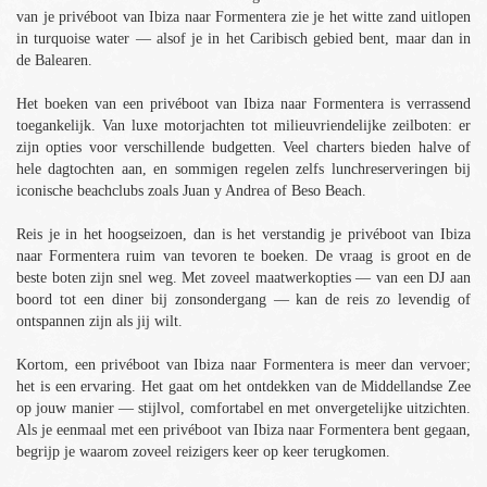
van je privéboot van Ibiza naar Formentera zie je het witte zand uitlopen
in turquoise water — alsof je in het Caribisch gebied bent, maar dan in
de Balearen.
Het boeken van een privéboot van Ibiza naar Formentera is verrassend
toegankelijk. Van luxe motorjachten tot milieuvriendelijke zeilboten: er
zijn opties voor verschillende budgetten. Veel charters bieden halve of
hele dagtochten aan, en sommigen regelen zelfs lunchreserveringen bij
iconische beachclubs zoals Juan y Andrea of Beso Beach.
Reis je in het hoogseizoen, dan is het verstandig je privéboot van Ibiza
naar Formentera ruim van tevoren te boeken. De vraag is groot en de
beste boten zijn snel weg. Met zoveel maatwerkopties — van een DJ aan
boord tot een diner bij zonsondergang — kan de reis zo levendig of
ontspannen zijn als jij wilt.
Kortom, een privéboot van Ibiza naar Formentera is meer dan vervoer;
het is een ervaring. Het gaat om het ontdekken van de Middellandse Zee
op jouw manier — stijlvol, comfortabel en met onvergetelijke uitzichten.
Als je eenmaal met een privéboot van Ibiza naar Formentera bent gegaan,
begrijp je waarom zoveel reizigers keer op keer terugkomen.