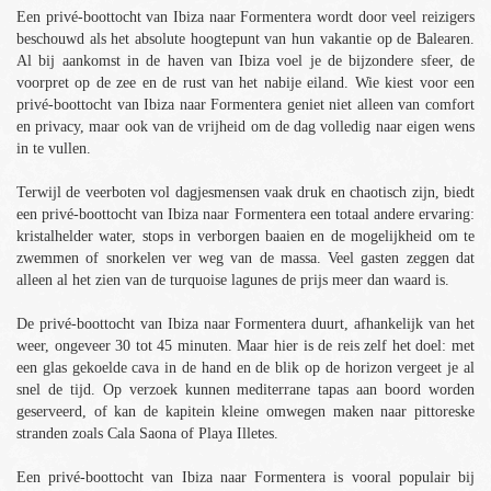
Een privé-boottocht van Ibiza naar Formentera wordt door veel reizigers
beschouwd als het absolute hoogtepunt van hun vakantie op de Balearen.
Al bij aankomst in de haven van Ibiza voel je de bijzondere sfeer, de
voorpret op de zee en de rust van het nabije eiland. Wie kiest voor een
privé-boottocht van Ibiza naar Formentera geniet niet alleen van comfort
en privacy, maar ook van de vrijheid om de dag volledig naar eigen wens
in te vullen.
Terwijl de veerboten vol dagjesmensen vaak druk en chaotisch zijn, biedt
een privé-boottocht van Ibiza naar Formentera een totaal andere ervaring:
kristalhelder water, stops in verborgen baaien en de mogelijkheid om te
zwemmen of snorkelen ver weg van de massa. Veel gasten zeggen dat
alleen al het zien van de turquoise lagunes de prijs meer dan waard is.
De privé-boottocht van Ibiza naar Formentera duurt, afhankelijk van het
weer, ongeveer 30 tot 45 minuten. Maar hier is de reis zelf het doel: met
een glas gekoelde cava in de hand en de blik op de horizon vergeet je al
snel de tijd. Op verzoek kunnen mediterrane tapas aan boord worden
geserveerd, of kan de kapitein kleine omwegen maken naar pittoreske
stranden zoals Cala Saona of Playa Illetes.
Een privé-boottocht van Ibiza naar Formentera is vooral populair bij